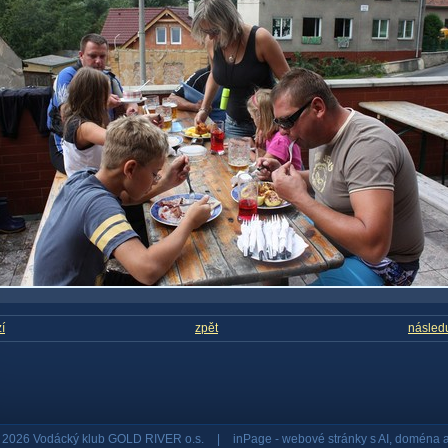
í
zpět
následu
© 2026 Vodácký klub GOLD RIVER o.s.
|
inPage -
webové stránky
s AI,
doména