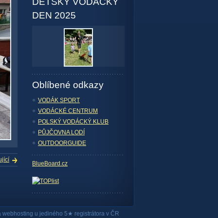
DĚTSKÝ VODÁCKÝ
DEN 2025
Oblíbené odkazy
VODÁK SPORT
VODÁCKÉ CENTRUM
POLSKÝ VODÁCKÝ KLUB
PŮJČOVNA LODÍ
OUTDOORGUIDE
jící
BlueBoard.cz
a
webhosting
u jediného 5★ registrátora v ČR