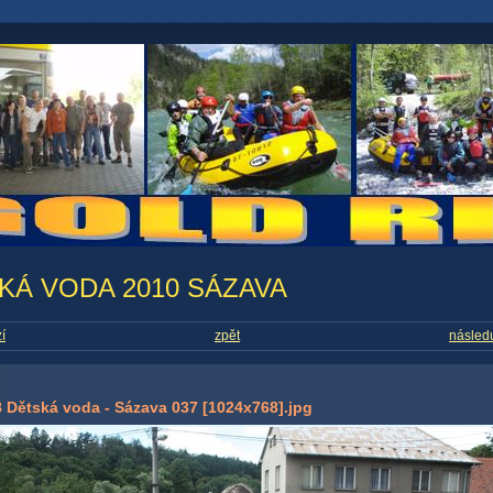
KÁ VODA 2010 SÁZAVA
í
zpět
následu
 Dětská voda - Sázava 037 [1024x768].jpg