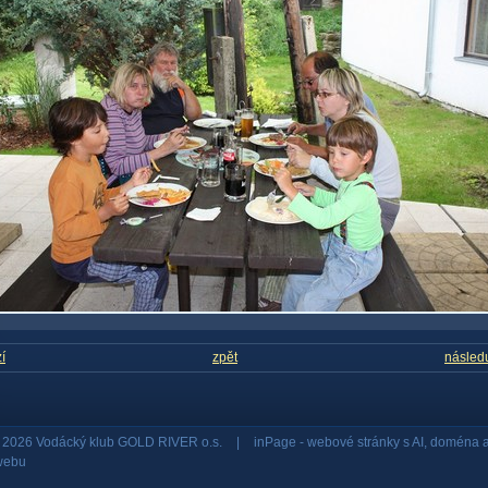
í
zpět
následu
© 2026 Vodácký klub GOLD RIVER o.s.
|
inPage -
webové stránky
s AI,
doména
webu