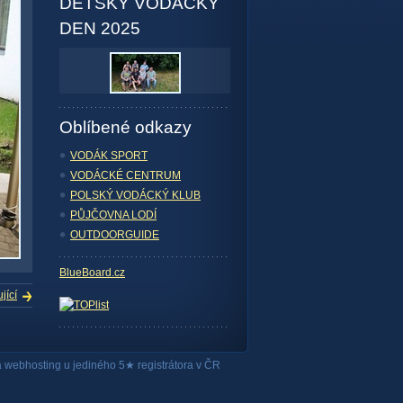
DĚTSKÝ VODÁCKÝ
DEN 2025
Oblíbené odkazy
VODÁK SPORT
VODÁCKÉ CENTRUM
POLSKÝ VODÁCKÝ KLUB
PŮJČOVNA LODÍ
OUTDOORGUIDE
BlueBoard.cz
jící
a
webhosting
u jediného 5★ registrátora v ČR