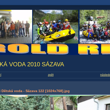
KÁ VODA 2010 SÁZAVA
í
zpět
následu
 Dětská voda - Sázava 122 [1024x768].jpg