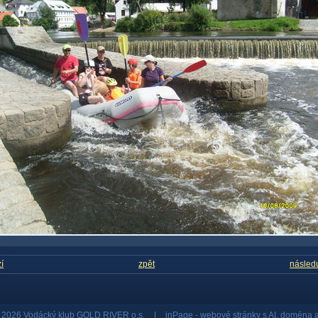
í
zpět
následu
© 2026 Vodácký klub GOLD RIVER o.s.
|
inPage -
webové stránky
s AI,
doména