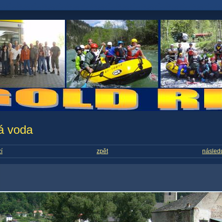
á voda
í
zpět
následu