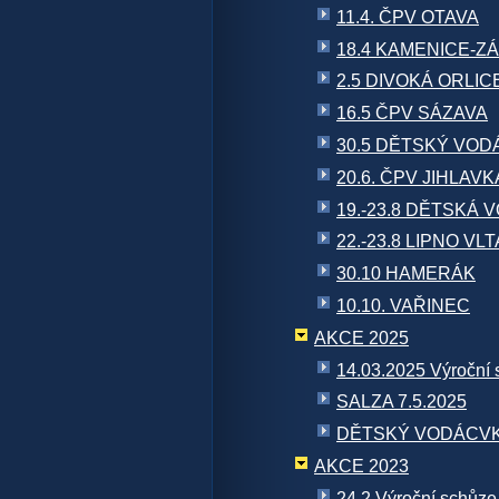
11.4. ČPV OTAVA
18.4 KAMENICE-Z
2.5 DIVOKÁ ORLIC
16.5 ČPV SÁZAVA
30.5 DĚTSKÝ VO
20.6. ČPV JIHLAVK
19.-23.8 DĚTSKÁ 
22.-23.8 LIPNO VL
30.10 HAMERÁK
10.10. VAŘINEC
AKCE 2025
14.03.2025 Výroční
SALZA 7.5.2025
DĚTSKÝ VODÁCVKÝ
AKCE 2023
24.2.Výroční schůze