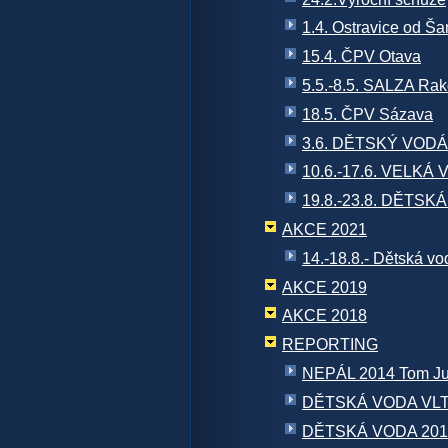
1.4. Ostravice od Š
15.4. ČPV Otava
5.5.-8.5. SALZA Ra
18.5. ČPV Sázava
3.6. DĚTSKÝ VO
10.6.-17.6. VELKÁ 
19.8.-23.8. DĚTSK
AKCE 2021
14.-18.8.- Dětská 
AKCE 2019
AKCE 2018
REPORTING
NEPÁL 2014 Tom Ju
DĚTSKÁ VODA VLT
DĚTSKÁ VODA 20