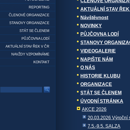
ČLENOVÉ ORGANIZA
REPORTING
AKTUÁLNÍ STAV ŘEK
ČLENOVÉ ORGANIZACE
Návštěvnost
STANOVY ORGANIZACE
NOVINKY
STÁT SE ČLENEM
PŮJČOVNA LODÍ
PŮJČOVNA LODÍ
STANOVY ORGANIZA
AKTUÁLNÍ STAV ŘEK V ČR
VIDEOGALERIE
NAVŽDY VZPOMÍNÁME
NAPIŠTE NÁM
KONTAKT
O NÁS
HISTORIE KLUBU
ORGANIZACE
STÁT SE ČLENEM
ÚVODNÍ STRÁNKA
AKCE 2026
20.03.2026 Výroční
7.5.-9.5. SALZA