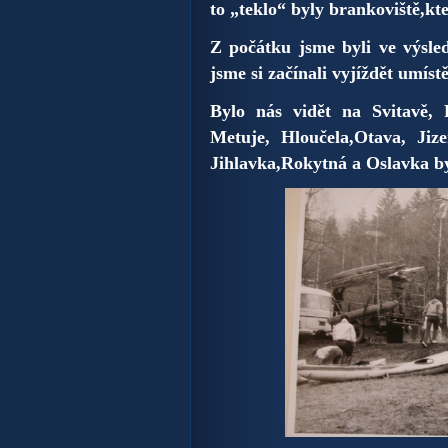
to „teklo“ byly brankoviště,kt
Z počátku jsme byli ve výsle
jsme si začínali vyjíždět umíst
Bylo nás vidět na Svitavě, 
Metuje,
Hloučela,Otava, Jiz
Jihlavka,Rokytná a Oslavka byl