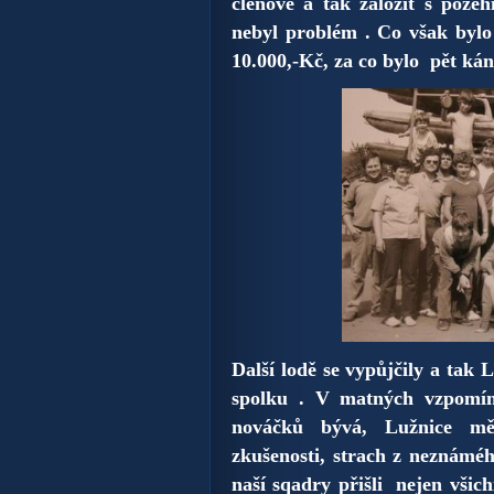
členové a tak založit s pože
nebyl problém . Co však bylo 
10.000,-Kč, za co bylo pět kán
Další lodě se vypůjčily a tak 
spolku . V matných vzpomín
nováčků bývá, Lužnice mě
zkušenosti, strach z neznámé
naší sqadry přišli nejen všic