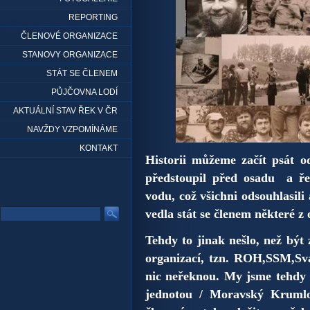
REPORTING
ČLENOVÉ ORGANIZACE
STANOVY ORGANIZACE
STÁT SE ČLENEM
PŮJČOVNA LODÍ
AKTUÁLNÍ STAV ŘEK V ČR
NAVŽDY VZPOMÍNÁME
KONTAKT
Historii můžeme začít psát 
předstoupil před osadu a ře
vodu, což všichni odsouhlasili
vedla stát se členem některé z
Tehdy to jinak nešlo, než bý
organizací, tzn. ROH,SSM,Sv
nic neřeknou. My jsme tehdy 
jednotou / Moravský Krumlo