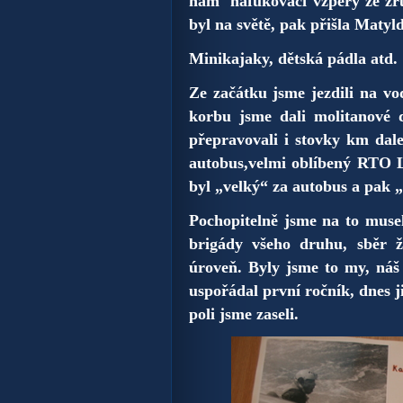
nám nafukovací vzpěry ze zruše
byl na světě, pak přišla Matyld
Minikajaky, dětská pádla atd.
Ze začátku jsme jezdili na v
korbu jsme dali molitanové d
přepravovali i stovky km dal
autobus,velmi oblíbený RTO L
byl „velký“ za autobus a pak „
Pochopitelně jsme na to muse
brigády všeho druhu, sběr ž
úroveň. Byly jsme to my, náš
uspořádal první ročník, dnes
poli jsme zaseli.