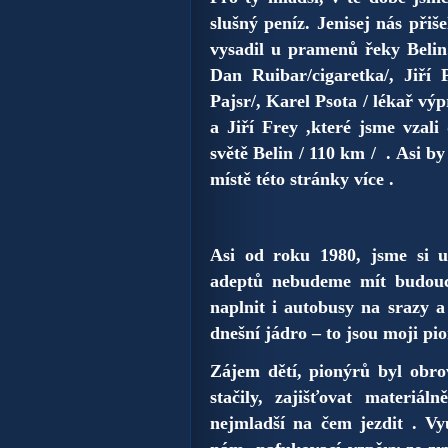
slušný peníz. Jenisej nás přiš
vysadil u pramenů řeky Belin
Dan Ruibar/cigaretka/, Jiří 
Pajsr/, Karel Psota / lékař výp
a Jiří Frey ,které jsme vzali
světě Belin / 110 km / . Asi b
místě této stránky více .
Asi od roku 1980, jsme si u
adeptů nebudeme mít budouc
naplnit i autobusy na srazy 
dnešní jádro – to jsou moji pio
Zájem dětí, pionýrů byl obro
stačily, zajišťovat materiál
nejmladší na čem jezdit . Vyu