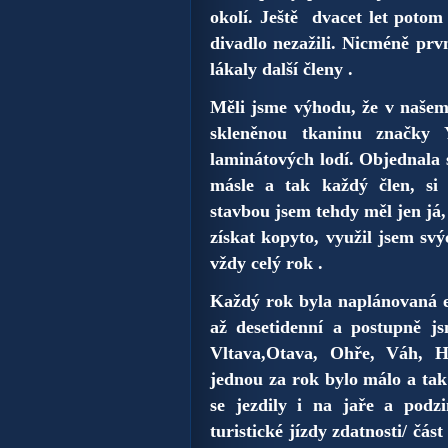
okolí. Ještě dvacet let potom
divadlo nezažili. Nicméně prv
lákaly další členy .
Měli jsme výhodu, že v našem
skleněnou tkaninu značky 
laminátových lodí. Objednala s
másle a tak každý člen, s
stavbou jsem tehdy měl jen já,
získat kopyto, využil jsem sv
vždy celý rok .
Každý rok byla naplánovaná e
až desetidenní a postupně js
Vltava,Otava, Ohře, Váh, 
jednou za rok bylo málo a tak
se jezdily i na jaře a pod
turistické jízdy zdatnosti/ čá