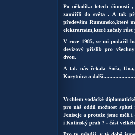
Po několika letech činnosti 
zamířili do světa . A tak p
především Rumunsko,které mě
elektrárnám,které začaly růst 
V roce 1985, se mi podařil h
devizový přislib pro všechn
dvou.
A tak nás
čekala Soča, Una,
Korytnica a další.....................
Vrchlem vodácké diplomatické 
pro náš oddíl možnost splutí
Jeniseje a
protože jsme měli i
i Kutinský prah ? - část velkéh
Pro ty mladší, v té době js