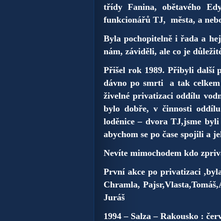
třídy Fanina,
obětavého Edy
funkcionářů TJ, města, a nebo 
Byla pochopitelně i řada a hej
nám, záviděli, ale co je důležit
Přišel rok 1989. Přibyli další 
dávno po smrti a tak celkem
živelné
privatizaci oddílu vodn
bylo dobře, v činnosti oddíl
loděnice – dvora TJ,jsme byl
abychom se po čase spojili a je
Nevíte mimochodem kdo zpriva
První akce po privatizaci ,byl
Chramla, Pajsr,Vlasta,Tomáš,
Juráš
1994 – Salza – Rakousko : čer