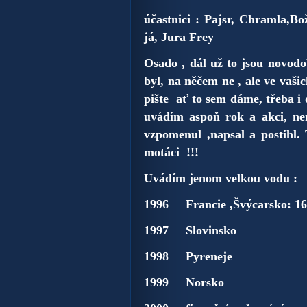
účastnici : Pajsr, Chramla,B
já, Jura Frey
Osado , dál už to jsou novod
byl, na něčem ne , ale ve vaši
pište ať to sem dáme, třeba i
uvádím aspoň rok a akci, ne
vzpomenul ,napsal a postihl. 
motáci !!!
Uvádím jenom velkou vodu :
1996 Francie ,Švýcarsko: 16.
1997 Slovinsko
1998 Pyreneje
1999 Norsko