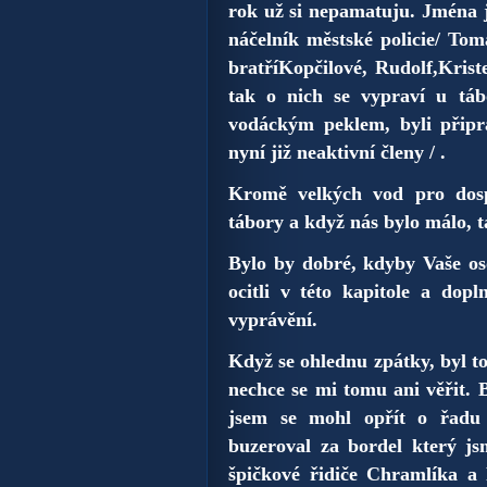
rok už si nepamatuju. Jména 
náčelník městské policie/ Tom
bratříKopčilové, Rudolf,Kris
tak o nich se vypraví u tábo
vodáckým peklem, byli připr
nyní již neaktivní členy / .
Kromě velkých vod pro dosp
tábory a když nás bylo málo, t
Bylo by dobré, kdyby Vaše os
ocitli v této kapitole a dop
vyprávění.
Když se ohlednu zpátky, byl to
nechce se mi tomu ani věřit. 
jsem se mohl opřít o řadu 
buzeroval za bordel který js
špičkové řidiče
Chramlíka a P