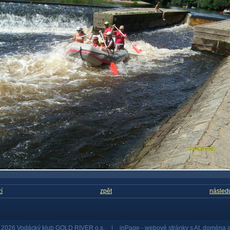
í
zpět
následu
© 2026 Vodácký klub GOLD RIVER o.s.
|
inPage -
webové stránky
s AI,
doména