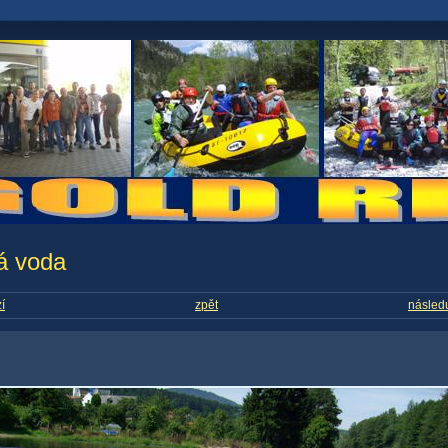
á voda
í
zpět
následu