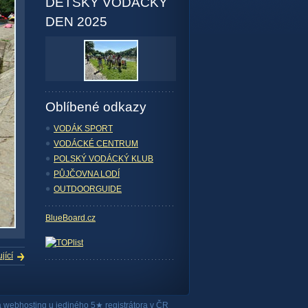
DĚTSKÝ VODÁCKÝ
DEN 2025
Oblíbené odkazy
VODÁK SPORT
VODÁCKÉ CENTRUM
POLSKÝ VODÁCKÝ KLUB
PŮJČOVNA LODÍ
OUTDOORGUIDE
BlueBoard.cz
jící
a
webhosting
u jediného 5★ registrátora v ČR