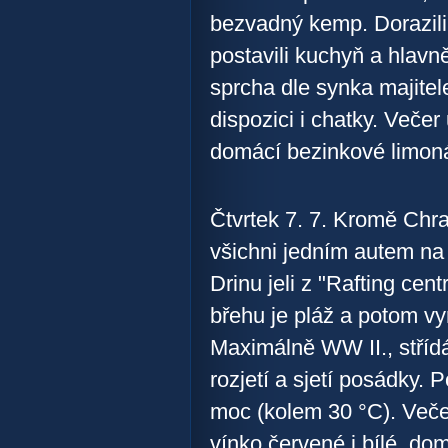
bezvadný kemp. Dorazili
postavili kuchyň a hlavn
sprcha dle synka majitele
dispozici i chatky. Večer
domácí bezinkové limon
Čtvrtek 7. 7. Kromě Chra
všichni jedním autem na 
Drinu jeli z "Rafting ce
břehu je pláž a potom vy
Maximálně WW II., střídá
rozjetí a sjetí posádky.
moc (kolem 30 °C). Večer 
vínko červené i bílé, do