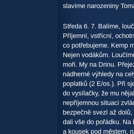
slavíme narozeniny Tom
Středa 6. 7. Balíme, lou
Příjemní, vstřícní, ochot
co potřebujeme. Kemp m
Nejen vodákům. Loučíme 
moři. My na Drinu. Přej
nádherné výhledy na celý
poplatků (2 E/os.). Při 
do vysílačky, že mu něja
nepříjemnou situaci zvl
bezpečně svezl až dolů, k
dali vše do pořádku. Na
a kousek pod městem, n