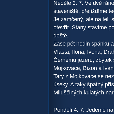
Neděle 3. 7. Ve dvě rán
staveniště, přejíždíme 
Je zamčený, ale na tel. s
otevřít. Stany stavíme p
deště.
Zase pět hodin spánku a 
Vlasta, Ilona, Ivona, Dr
Černému jezeru, zbytek s
Mojkovace, Bizon a Ivana
Tary z Mojkovace se nez
úseky. A taky špatný pří
Miluščiných kulatých nar
Pondělí 4. 7. Jedeme na 