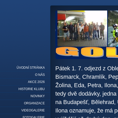
Pátek 1. 7. odjezd z Oble
ÚVODNÍ STRÁNKA
O NÁS
Bismarck, Chramlík, Pep
AKCE 2026
Žolina, Eda, Petra, Ilona
HISTORIE KLUBU
tedy dvě dodávky, jedna
NOVINKY
na Budapešť, Bělehrad, 
ORGANIZACE
Ilona oznamuje, že má 
VIDEOGALERIE
FOTOGALERIE