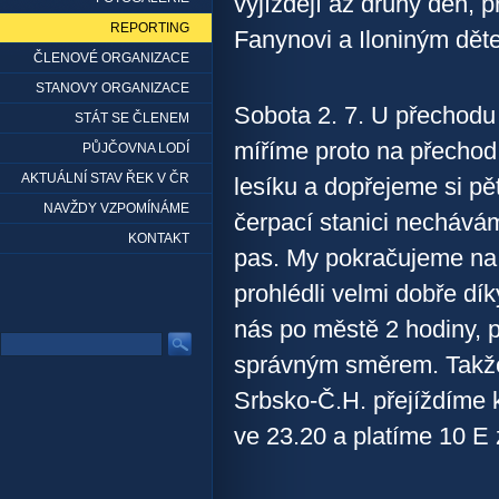
vyjíždějí až druhý den, p
REPORTING
Fanynovi a Iloniným dět
ČLENOVÉ ORGANIZACE
STANOVY ORGANIZACE
Sobota 2. 7. U přechodu
STÁT SE ČLENEM
míříme proto na přecho
PŮJČOVNA LODÍ
AKTUÁLNÍ STAV ŘEK V ČR
lesíku a dopřejeme si pě
NAVŽDY VZPOMÍNÁME
čerpací stanici nechává
KONTAKT
pas. My pokračujeme na 
prohlédli velmi dobře dí
nás po městě 2 hodiny, p
správným směrem. Tak
Srbsko-Č.H. přejíždíme 
ve 23.20 a platíme 10 E 