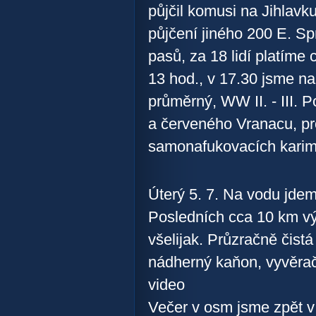
půjčil komusi na Jihlavku
půjčení jiného 200 E. Sp
pasů, za 18 lidí platíme
13 hod., v 17.30 jsme n
průměrný, WW II. - III.
a červeného Vranacu, p
samonafukovacích karim
Úterý 5. 7. Na vodu jde
Posledních cca 10 km výž
všelijak. Průzračně čistá
nádherný kaňon, vyvěračk
video
Večer v osm jsme zpět v 