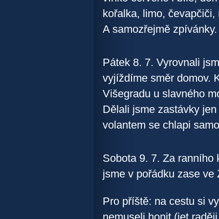
kořalka, limo, čevapčiči,
A samozřejmě zpívánky. M
Pátek 8. 7. Vyrovnali jsm
vyjíždíme směr domov. 
Višegradu u slavného mo
Dělali jsme zastávky jen
volantem se chlapi samoz
Sobota 9. 7. Za ranního 
jsme v pořádku zase ve
Pro příště: na cestu si v
nemuseli honit (jet raději